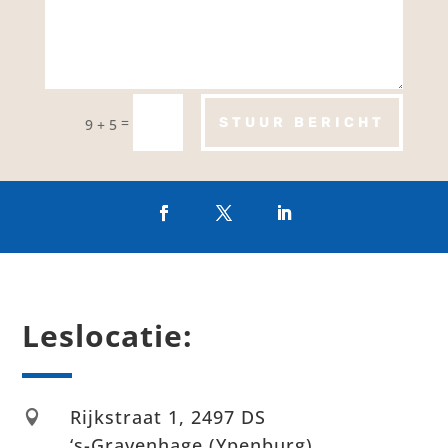
=
STUUR BERICHT
9 + 5
Leslocatie:
Rijkstraat 1, 2497 DS

‘s-Gravenhage (Ypenburg)